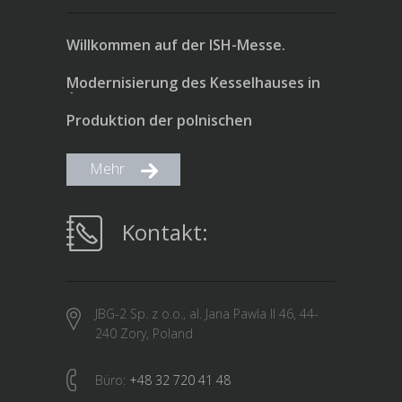
Willkommen auf der ISH-Messe.
Modernisierung des Kesselhauses in
Świebodów - JBG HT (ZHHH-P1)
Produktion der polnischen
Wärmepumpen JBG HT
Mehr
Kontakt:
JBG-2 Sp. z o.o., al. Jana Pawla II 46, 44-
240 Zory, Poland
Büro:
+48 32 720 41 48