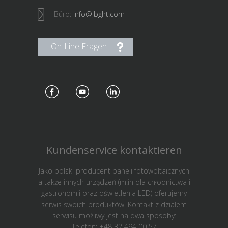
Büro:
info@jbght.com
On-Line Fragen
Kundenservice kontaktieren
Jako polski producent paneli fotowoltaicznych
a także innych urządzeń (m.in dla chłodnictwa i
gastronomii oraz oświetlenia LED) oferujemy
serwis swoich produktów. Kontakt z działem
serwisu możliwy jest na dwa sposoby:
Telefon: +48 32 494 00 57